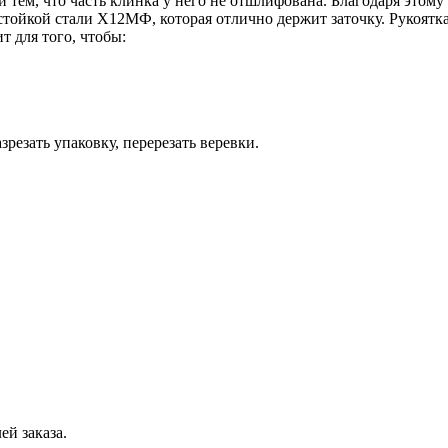
 тем, что часть клинка у него не отшлифована. Благодаря этому
стойкой стали Х12МФ, которая отлично держит заточку. Рукоятка
т для того, чтобы:
резать упаковку, перерезать веревки.
ей заказа.