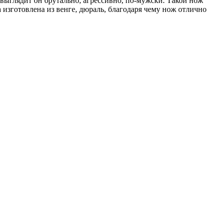
 выглядит он брутально, агрессивно, по-мужски. Такой нож
 изготовлена из венге, дюраль, благодаря чему нож отлично