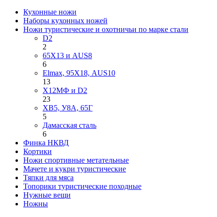
Кухонные ножи
Наборы кухонных ножей
Ножи туристические и охотничьи по марке стали
D2
2
65Х13 и AUS8
6
Elmax, 95Х18, AUS10
13
Х12МФ и D2
23
ХВ5, У8А, 65Г
5
Дамасская сталь
6
Финка НКВД
Кортики
Ножи спортивные метательные
Мачете и кукри туристические
Тяпки для мяса
Топорики туристические походные
Нужные вещи
Ножны