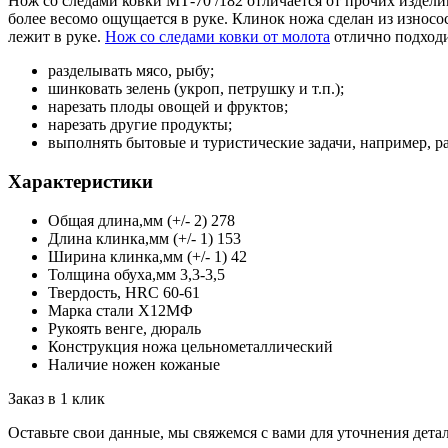
Нож со следами ковки МТ-70 /182 отличается от прочих изделий
более весомо ощущается в руке. Клинок ножа сделан из износо
лежит в руке.
Нож со следами ковки от молота
отлично подходи
разделывать мясо, рыбу;
шинковать зелень (укроп, петрушку и т.п.);
нарезать плоды овощей и фруктов;
нарезать другие продукты;
выполнять бытовые и туристические задачи, например, раз
Характеристики
Общая длина,мм (+/- 2)
278
Длина клинка,мм (+/- 1)
153
Ширина клинка,мм (+/- 1)
42
Толщина обуха,мм
3,3-3,5
Твердость, HRC
60-61
Марка стали
Х12МФ
Рукоять
венге, дюраль
Конструкция ножа
цельнометаллический
Наличие ножен
кожаные
Заказ в 1 клик
Оставьте свои данные, мы свяжемся с вами для уточнения детал